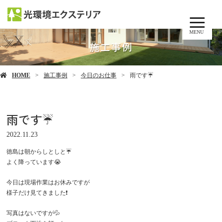
MENU
施工事例
HOME
施工事例
今日のお仕事
雨です☔️
雨です☔️
2022.11.23
徳島は朝からしとしと☔️
よく降っています😭
今日は現場作業はお休みですが
様子だけ見てきました❗️
写真はないですが💦