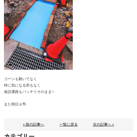
コーンも動いてなく
特に気になる所もなく
仮設通路もバッチリそのまま✨
また明日☺️👋
« 前の記事へ
一覧に戻る
次の記事へ »
カテゴリー