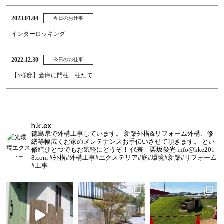
2023.01.04
今日のお仕事
インターロッキング
2022.12.30
今日のお仕事
【S様邸】倉庫に門柱 柱たて
h.k.ex
徳島県で外構工事しています。
新築外構&リフォーム外構、修
繕等幅広くお家のメンテナンスお手伝いさせて頂きます。
とい
修繕ひとつでもお気軽にどうぞ！
代表 栗坂俊光
info@hke201
8.com
#外構#外構工事#エクステリア#庭#環境#新築#リフォーム
#工事