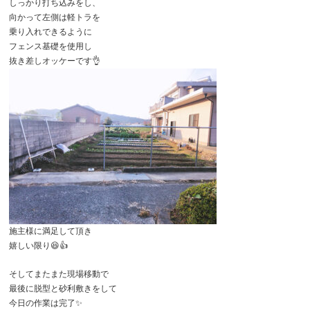
しっかり打ち込みをし、
向かって左側は軽トラを
乗り入れできるように
フェンス基礎を使用し
抜き差しオッケーです👌
施主様に満足して頂き
嬉しい限り😆👍
そしてまたまた現場移動で
最後に脱型と砂利敷きをして
今日の作業は完了✨