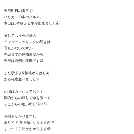
今日明日の両日で
バリカー13本のノルマ。
本日は6本据える事が出来ました👍
そしてもう一現場の
インターロッキングの続きは
写真がないですが
先日までの建物東側から
今日は西側に移動です😆
また砂まき&整地からはじめ
ある程度並べました✨
西側はカネが出ておらず
建物からの通りで糸を張って
そこからの追い出し張り💦
時間もかかりますし
両サイド切り物になりますので
すごーく手間がかかります😣