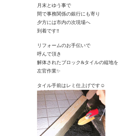
月末とゆう事で
間で事務関係の銀行にも寄り
夕方には市内の次現場へ
到着です‼️
リフォームのお手伝いで
呼んで頂き
解体されたブロック&タイルの縦地を
左官作業✨
タイル手前はレミ仕上げです☺️