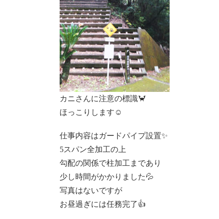
カニさんに注意の標識🦀
ほっこりします☺️
仕事内容はガードパイプ設置✨
5スパン全加工の上
勾配の関係で柱加工まであり
少し時間がかかりました💦
写真はないですが
お昼過ぎには任務完了👍