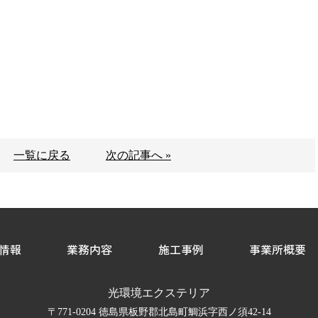
一覧に戻る
次の記事へ »
情報
業務内容
施工事例
事業所概要
光環境エクステリア
〒771-0204 徳島県板野郡北島町鯛浜字西ノ須42-14