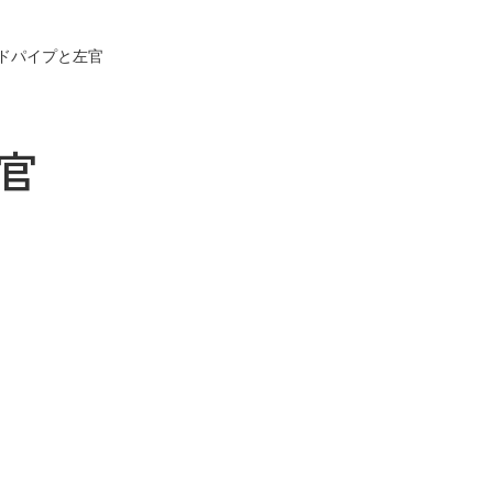
ドパイプと左官
官